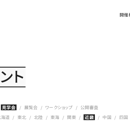
開催
ベント
見学会
展覧会
ワークショップ
公開審査
北海道
東北
北陸
東海
関東
近畿
中国
四国