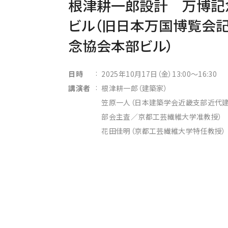
根津耕一郎設計 万博記
ビル（旧日本万国博覧会
念協会本部ビル）
:
日時
2025年10月17日（金）13:00～16:30
:
講演者
根津耕一郎（建築家）
笠原一人（日本建築学会近畿支部近代
部会主査／京都工芸繊維大学准教授）
花田佳明（京都工芸繊維大学特任教授）