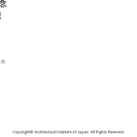
念
記
建築
Copyright© Architectural Institute of Japan.
All Rights Reserved.