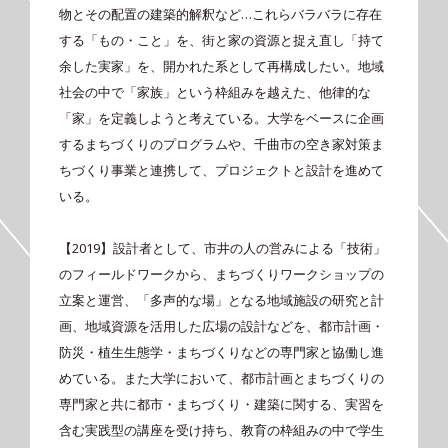
物とその配置の建築的解釈など…これらバラバラに存在
する「もの・こと」を、街と家の資源と捉え直し「持て
余した実家」を、開かれた系として再構成したい。地域
社会の中で「家族」という枠組みを越えた、他律的な
「家」を定義しようと考えている。大学をベースに企画
するまちづくりのプログラムや、千曲市の空き家対策ま
ちづくり事業と連携して、プロジェクトと設計を進めて
いる。
【2019】設計者として、市井の人の営みによる「技術」
のフィールドワークから、まちづくりワークショップの
立案と運営、「多声的な場」となる地域施設の研究と計
画、地域資源を活用した広場の設計などを、都市計画・
防災・植生生態学・まちづくりなどの専門家と協働し進
めている。また大学において、都市計画とまちづくりの
専門家と共に都市・まちづくり・建築に関する、実習を
含む実践型の講座を受け持ち、教育の枠組みの中で学生