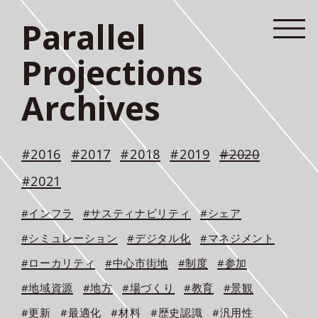
Parallel
Projections
Archives
#2016
#2017
#2018
#2019
#2020
#2021
#インフラ
#サスティナビリティ
#シェア
#シミュレーション
#デジタル化
#マネジメント
#ローカリティ
#中心市街地
#制度
#参加
#地域資源
#地方
#場づくり
#教育
#景観
#更新
#最適化
#材料
#歴史認識
#汎用性