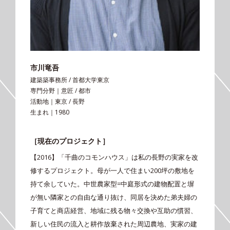
市川竜吾
建築築事務所 / 首都大学東京
専門分野｜意匠 / 都市
活動地｜東京 / 長野
生まれ｜1980
［現在のプロジェクト］
【2016】「千曲のコモンハウス」は私の長野の実家を改
修するプロジェクト。母が一人で住まい200坪の敷地を
持て余していた。中世農家型=中庭形式の建物配置と塀
が無い隣家との自由な通り抜け、同居を決めた弟夫婦の
子育てと商店経営、地域に残る物々交換や互助の慣習、
新しい住民の流入と耕作放棄された周辺農地、実家の建