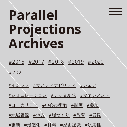
Parallel
Projections
Archives
#2016
#2017
#2018
#2019
#2020
#2021
#インフラ
#サスティナビリティ
#シェア
#シミュレーション
#デジタル化
#マネジメント
#ローカリティ
#中心市街地
#制度
#参加
#地域資源
#地方
#場づくり
#教育
#景観
#更新
#最適化
#材料
#歴史認識
#汎用性