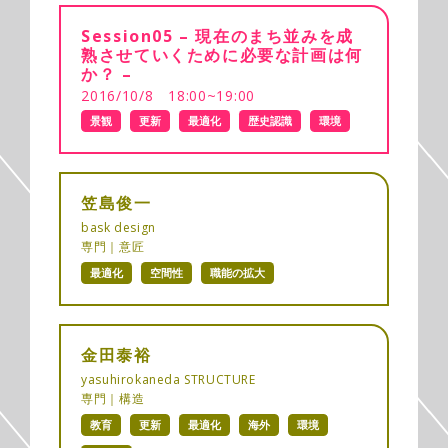
Session05 – 現在のまち並みを成
熟させていくために必要な計画は何
か？ –
2016/10/8 18:00~19:00
景観
更新
最適化
歴史認識
環境
笠島俊一
bask design
専門｜意匠
最適化
空間性
職能の拡大
金田泰裕
yasuhirokaneda STRUCTURE
専門｜構造
教育
更新
最適化
海外
環境