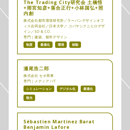
The Trading City研究会 土橋悟
+雨宮知彦+落合正行+小林国弘+照
内創
株式会社都市環境研究所／ラーバンデザインオフ
ィス合同会社／日本大学／ コバヤシクニヒロデザ
イン／SO & CO.
専門｜建築、都市デザイン
制度
最適化
環境
移動
瀬尾浩二郎
株式会社 セオ商事
専門｜メディア / IT
シミュレーション
デジタル化
最適化
観光
Sébastien Martinez Barat
Benjamin Lafore