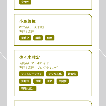
空間性
小島悠揮
株式会社 久米設計
専門｜意匠
最適化
環境
開発
佐々木雅宏
合同会社アーキロイド
専門｜意匠 プログラミング
シミュレーション
デジタル化
最適化
汎用性
環境
生産
空間性
職能の拡大