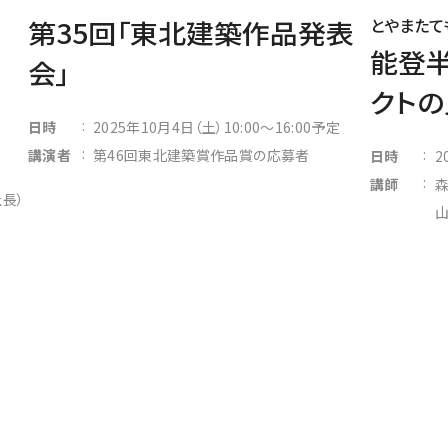
とやまたて
第35回「東北建築作品発表
能登
会」
クトの
:
日時
2025年10月4日（土）10:00～16:00予定
:
:
講演者
第46回東北建築賞作品賞の応募者
日時
2
:
講師
森
長）