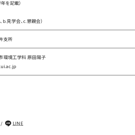
年を記載）
b.見学会、c.懇親会）
井支所
都市環境工学科 原田陽子
i.ac.jp
LINE