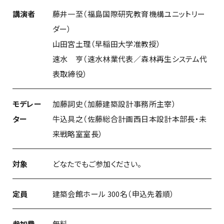
講演者
藤井一至（福島国際研究教育機構ユニットリー
ダー）
山田宮土理（早稲田大学准教授）
速水 亨（速水林業代表／森林再生システム代
表取締役）
モデレー
加藤詞史（加藤建築設計事務所主宰）
ター
牛込具之（佐藤総合計画西日本設計本部長・未
来戦略室室長）
対象
どなたでもご参加ください。
定員
建築会館ホール 300名（申込先着順）
参加費
無料