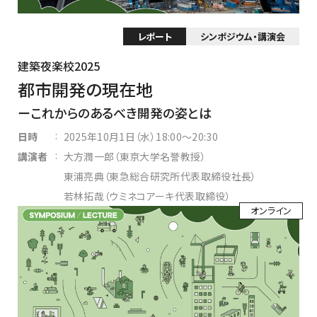
レポート
シンポジウム・講演会
建築夜楽校2025
都市開発の現在地
これからのあるべき開発の姿とは
:
日時
2025年10月1日（水）18:00～20:30
:
講演者
大方潤一郎（東京大学名誉教授）
東浦亮典（東急総合研究所代表取締役社長）
若林拓哉（ウミネコアーキ代表取締役）
オンライン