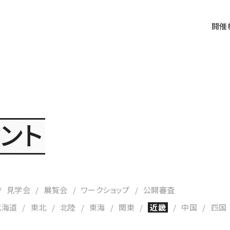
開催
ベント
見学会
展覧会
ワークショップ
公開審査
北海道
東北
北陸
東海
関東
近畿
中国
四国